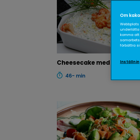
Om kako
Webbplats 
underlätta 
komma att 
samarbetspa
förbättra 
Cheesecake med kräftstjä
Inställni
46- min