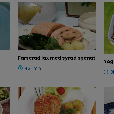
Färserad lax med syrad spenat
Yog
46- min
3