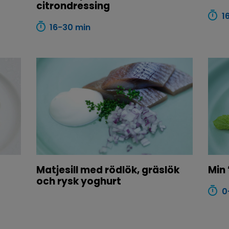
citrondressing
1
16-30 min
Matjesill med rödlök, gräslök
Min 
och rysk yoghurt
0