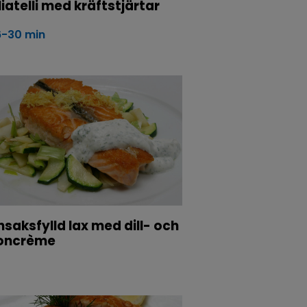
iatelli med kräftstjärtar
6-30 min
saksfylld lax med dill- och
roncrème