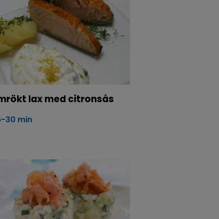
mrökt lax med citronsås
6-30 min