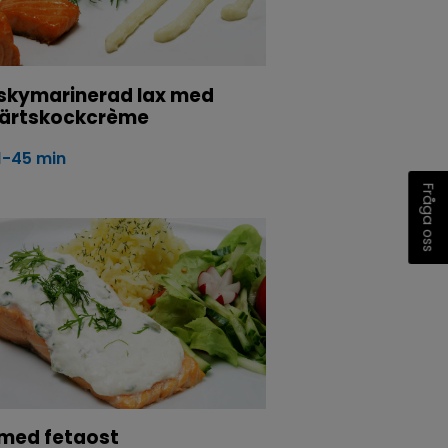
skymarinerad lax med
därtskockcrème
1-45 min
Fråga oss
 med fetaost