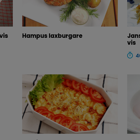
vis
Hampus laxburgare
Jans
vis
4