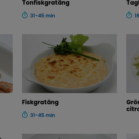
Tonfiskgratäng
Tagl
31-45 min
1
Fiskgratäng
Grön
cit
31-45 min