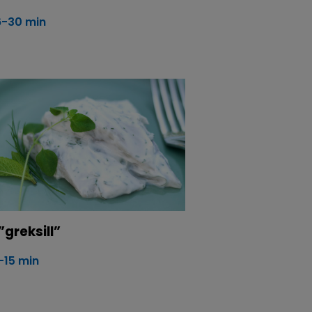
6-30 min
”greksill”
-15 min