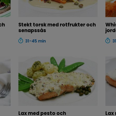
ch
Stekt torsk med rotfrukter och
Whi
senapssås
jor
31-45 min
3
Lax med pesto och
Lax