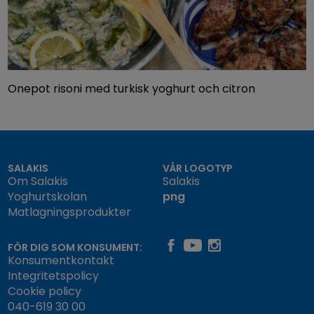
Onepot risoni med turkisk yoghurt och citron
SALAKIS
VÅR LOGOTYP
Om Salakis
Salakis
Yoghurtskolan
png
Matlagningsprodukter
FÖR DIG SOM KONSUMENT:
Konsumentkontakt
Integritetspolicy
Cookie policy
040-619 30 00