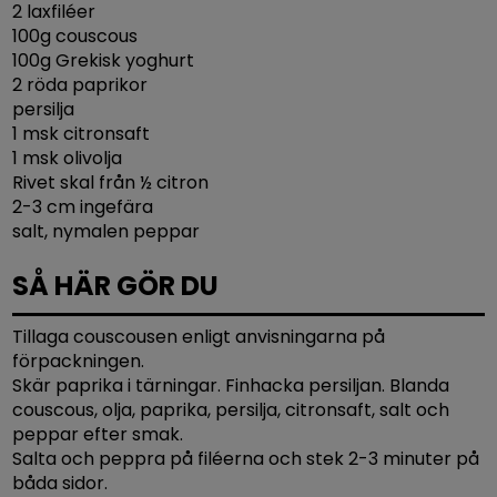
2 laxfiléer
100g couscous
100g Grekisk yoghurt
2 röda paprikor
persilja
1 msk citronsaft
1 msk olivolja
Rivet skal från ½ citron
2-3 cm ingefära
salt, nymalen peppar
SÅ HÄR GÖR DU
Tillaga couscousen enligt anvisningarna på
förpackningen.
Skär paprika i tärningar. Finhacka persiljan. Blanda
couscous, olja, paprika, persilja, citronsaft, salt och
peppar efter smak.
Salta och peppra på filéerna och stek 2-3 minuter på
båda sidor.