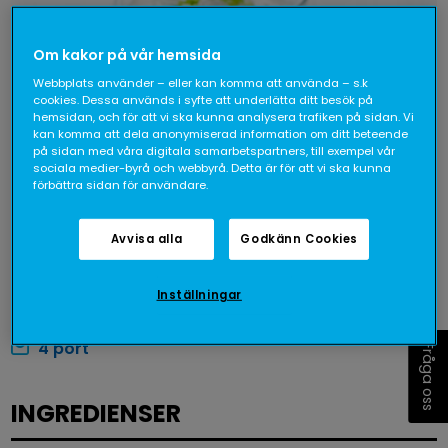
Om kakor på vår hemsida
Webbplats använder – eller kan komma att använda – s.k
cookies. Dessa används i syfte att underlätta ditt besök på
hemsidan, och för att vi ska kunna analysera trafiken på sidan. Vi
kan komma att dela anonymiserad information om ditt beteende
på sidan med våra digitala samarbetspartners, till exempel vår
sociala medier-byrå och webbyrå. Detta är för att vi ska kunna
förbättra sidan för användare.
Avvisa alla
Godkänn Cookies
Inställningar
4 port
Fråga oss
INGREDIENSER