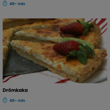
46- min
Drömkaka
46- min