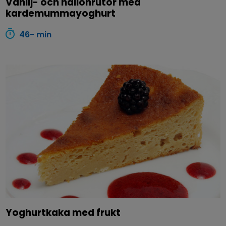
Vanilj- och hallonrutor med
kardemummayoghurt
46- min
Yoghurtkaka med frukt