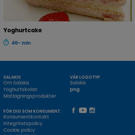
Yoghurtcake
46- min
SALAKIS
VÅR LOGOTYP
Om Salakis
Salakis
Yoghurtskolan
png
Matlagningsprodukter
FÖR DIG SOM KONSUMENT:
Konsumentkontakt
Integritetspolicy
Cookie policy