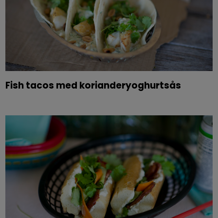
Fish tacos med korianderyoghurtsås