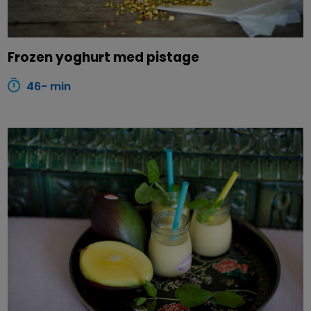
Frozen yoghurt med pistage
46- min