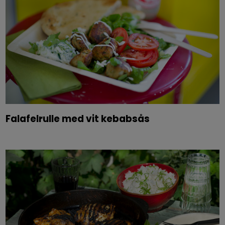
Falafelrulle med vit kebabsås