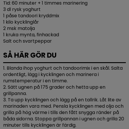
Tid: 60 minuter + 1 timmes marinering
3 dl rysk yoghurt
1 påse tandoori kryddmix
1 kilo kycklinglår
2 msk matolja
1 kruka mynta, finhackad
Salt och svartpeppar
SÅ HÄR GÖR DU
1. Blanda ihop yoghurt och tandoorimix i en skål. Salta
ordentligt, lägg i kycklingen och marinera i
rumstemperatur i en timme.
2. Sätt ugnen på 175 grader och hetta upp en
grillpanna.
3. Ta upp kycklingen och lägg på en tallrik. Låt lite av
marinaden vara med. Pensla kycklingen med olja och
grilla på hög värme i tills den fått snygga ränder på
båda sidorna. Stoppa grillpannan i ugnen och grilla 20
minuter tills kycklingen är färdig.