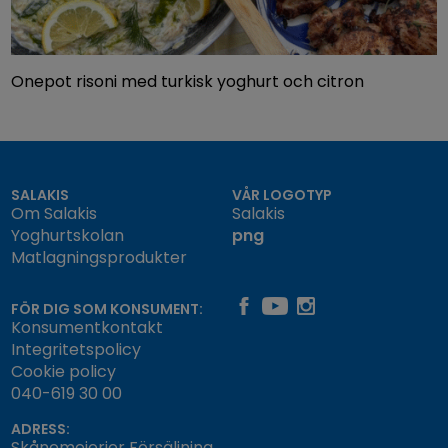
Onepot risoni med turkisk yoghurt och citron
SALAKIS
VÅR LOGOTYP
Om Salakis
Salakis
Yoghurtskolan
png
Matlagningsprodukter
FÖR DIG SOM KONSUMENT:
Konsumentkontakt
Integritetspolicy
Cookie policy
040-619 30 00
ADRESS:
Skånemejerier Försäljning