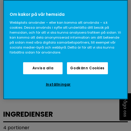
Om kakor på vår hemsida
Webbplats använder – eller kan komma att använda – s.k
cookies. Dessa används i syfte att underlätta ditt besök på
hemsidan, och för att vi ska kunna analysera trafiken på sidan. Vi
kan komma att dela anonymiserad information om ditt beteende
på sidan med våra digitala samarbetspartners, till exempel vår
sociala medier-byrå och webbyrå. Detta är för att vi ska kunna
förbättra sidan för användare.
Avvisa alla
Godkänn Cookies
Inställningar
4 port
46-
Fråga oss
INGREDIENSER
4 portioner