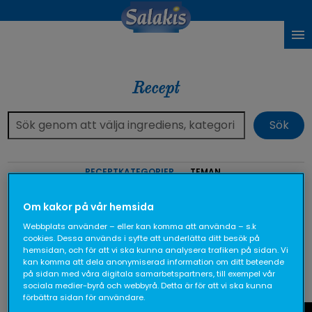
Recept
RECEPTKATEGORIER
TEMAN
Om kakor på vår hemsida
glasyr
Webbplats använder – eller kan komma att använda – s.k
cookies. Dessa används i syfte att underlätta ditt besök på
hemsidan, och för att vi ska kunna analysera trafiken på sidan. Vi
Visar 3 recept
kan komma att dela anonymiserad information om ditt beteende
på sidan med våra digitala samarbetspartners, till exempel vår
sociala medier-byrå och webbyrå. Detta är för att vi ska kunna
förbättra sidan för användare.