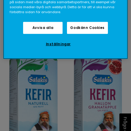
Salakis Laktosfri
Salakis Kefir
på sidan med våra digitala samarbetspartners, till exempel vår
Kefir Naturell 1,5%
Aprikos Citron
sociala medier-byrå och webbyrå. Detta är för att vi ska kunna
förbättra sidan för användare.
1,3%
1000 g
1000 g
Avvisa alla
Godkänn Cookies
Inställningar
Fråga oss