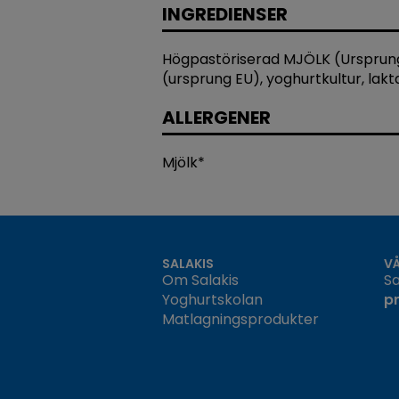
INGREDIENSER
Högpastöriserad MJÖLK (Ursprun
(ursprung EU), yoghurtkultur, lak
ALLERGENER
Mjölk*
SALAKIS
V
Om Salakis
Sa
Yoghurtskolan
p
Matlagningsprodukter