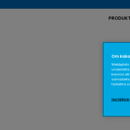
PRODUK
Om kako
Webbplats 
underlätta 
komma att 
samarbetspa
förbättra 
Inställni