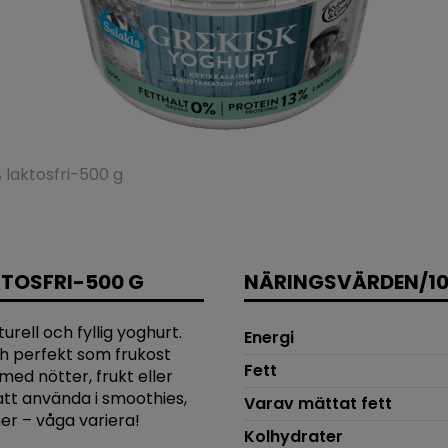
 laktosfri-500 g
TOSFRI-500 G
NÄRINGSVÄRDEN/10
turell och fyllig yoghurt.
Energi
ch perfekt som frukost
Fett
med nötter, frukt eller
att använda i smoothies,
Varav mättat fett
er – våga variera!
Kolhydrater