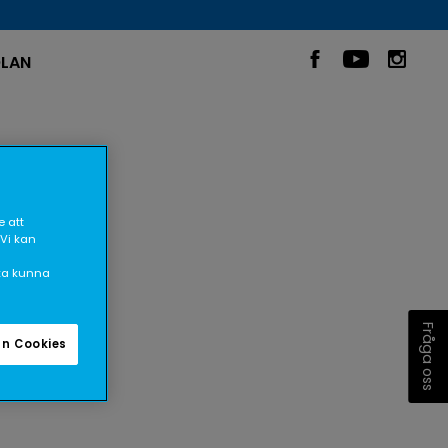
LAN
 att
 Vi kan
ska kunna
Fråga oss
n Cookies