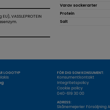
Varav sockerarter
Protein
g EU), VASSLEPROTEIN
Salt
tasenzym.
ÅR LOGOTYP
FÖR DIG SOM KONSUMENT:
lakis
Konsumentkontakt
ng
Integritetspolicy
Cookie policy
040-619 30 00
ADRESS:
Skånemejerier Försäljning 