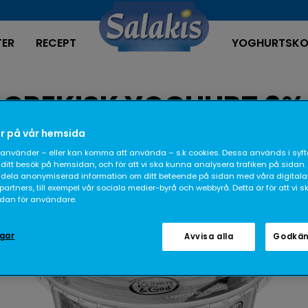
TER
RECEPT
YOGHURTSKO
GREKISK YOGHURT 0%
LAKTOSFRI
r på vår hemsida
använder – eller kan komma att använda – s.k cookies. Dessa används i syfte
ditt besök på hemsidan, och för att vi ska kunna analysera trafiken på sidan.
dela anonymiserad information om ditt beteende på sidan med våra digitala
rtners, till exempel vår sociala medier-byrå och webbyrå. Detta är för att vi 
sidan för användare.
ngar
Avvisa alla
Godkän