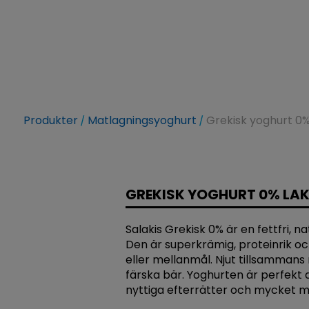
Produkter
Matlagningsyoghurt
Grekisk yoghurt 0%
GREKISK YOGHURT 0% LAK
Salakis Grekisk 0% är en fettfri, na
Den är superkrämig, proteinrik o
eller mellanmål. Njut tillsammans 
färska bär. Yoghurten är perfekt 
nyttiga efterrätter och mycket m