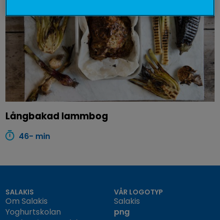
Långbakad lammbog
46- min
SALAKIS
VÅR LOGOTYP
Om Salakis
Salakis
Yoghurtskolan
png