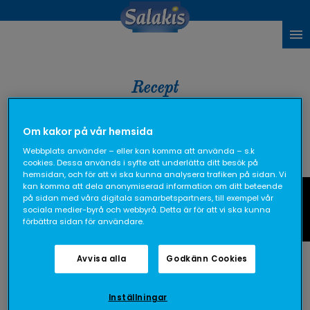
Recept
Om kakor på vår hemsida
Webbplats använder – eller kan komma att använda – s.k
cookies. Dessa används i syfte att underlätta ditt besök på
RECEPTKATEGORIER
TEMAN
hemsidan, och för att vi ska kunna analysera trafiken på sidan. Vi
kan komma att dela anonymiserad information om ditt beteende
Fråga oss
på sidan med våra digitala samarbetspartners, till exempel vår
lammbog
sociala medier-byrå och webbyrå. Detta är för att vi ska kunna
förbättra sidan för användare.
Visar 1 recept
Avvisa alla
Godkänn Cookies
Inställningar