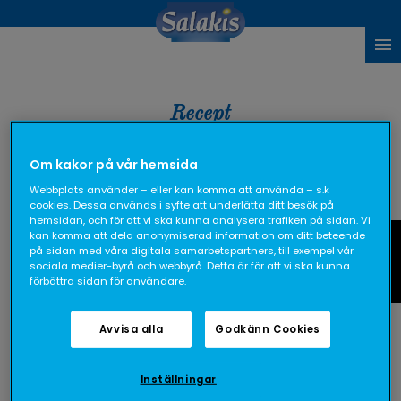
Recept
Om kakor på vår hemsida
Webbplats använder – eller kan komma att använda – s.k
cookies. Dessa används i syfte att underlätta ditt besök på
RECEPTKATEGORIER
TEMAN
hemsidan, och för att vi ska kunna analysera trafiken på sidan. Vi
kan komma att dela anonymiserad information om ditt beteende
Fråga oss
på sidan med våra digitala samarbetspartners, till exempel vår
sociala medier-byrå och webbyrå. Detta är för att vi ska kunna
kanelbullar
förbättra sidan för användare.
Visar 1 recept
Avvisa alla
Godkänn Cookies
Inställningar