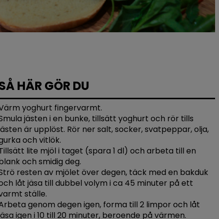
SÅ HÄR GÖR DU
Värm yoghurt fingervarmt.
Smula jästen i en bunke, tillsätt yoghurt och rör tills
jästen är upplöst. Rör ner salt, socker, svatpeppar, olja,
gurka och vitlök.
Tillsätt lite mjöl i taget (spara 1 dl) och arbeta till en
blank och smidig deg.
Strö resten av mjölet över degen, täck med en bakduk
och låt jäsa till dubbel volym i ca 45 minuter på ett
varmt ställe.
Arbeta genom degen igen, forma till 2 limpor och låt
jäsa igen i 10 till 20 minuter, beroende på värmen.