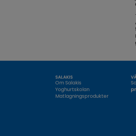
SALAKIS
V
Om Salakis
Sa
Yoghurtskolan
p
Matlagningsprodukter