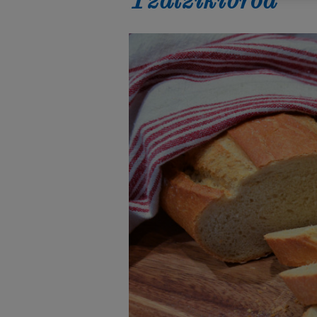
Tzatzikibröd