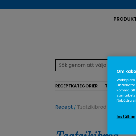
PRODUK
Om kako
Webbplats 
underlätta 
RECEPTKATEGORIER
TEMAN
komma att 
samarbetspa
förbättra 
Recept
Tzatzikibröd
Inställni