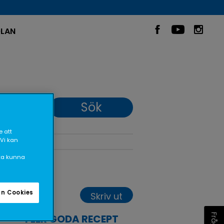
LAN
 att
 Vi kan
ska kunna
n Cookies
Skriv ut
FLER GODA RECEPT