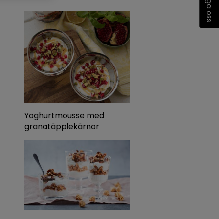
Fråga oss
Yoghurtmousse med
granatäpplekärnor