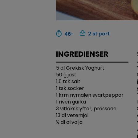
2 st port
46-
INGREDIENSER
5 dl Grekisk Yoghurt
50 g jäst
1,5 tsk salt
1 tsk socker
1 krm nymalen svartpeppar
1 riven gurka
3 vitlöksklyftor, pressade
13 dl vetemjöl
½ dl olivolja