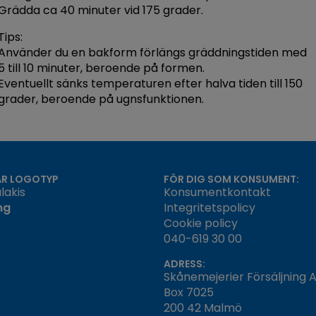
Grädda ca 40 minuter vid 175 grader.
Tips:
Använder du en bakform förlängs gräddningstiden med
5 till 10 minuter, beroende på formen.
Eventuellt sänks temperaturen efter halva tiden till 150
grader, beroende på ugnsfunktionen.
ÅR LOGOTYP
FÖR DIG SOM KONSUMENT:
lakis
Konsumentkontakt
ng
Integritetspolicy
Cookie policy
040-619 30 00
ADRESS:
Skånemejerier Försäljning 
Box 7025
200 42 Malmö