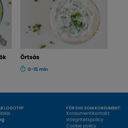
ök
Örtsås
0-15 min
ÅR LOGOTYP
FÖR DIG SOM KONSUMENT:
lakis
Konsumentkontakt
ng
Integritetspolicy
Cookie policy