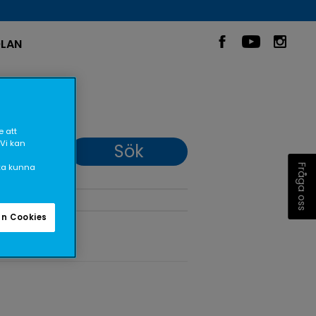
LAN
 att
 Vi kan
ska kunna
Fråga oss
n Cookies