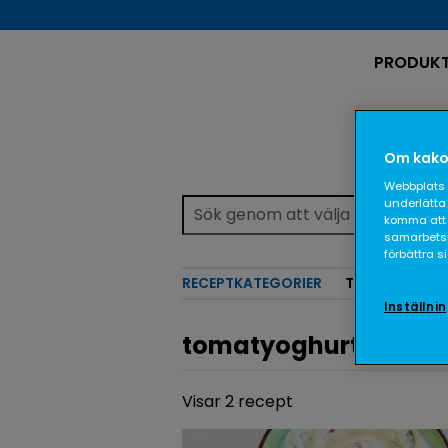
PRODUK
Om kako
Webbplats 
underlätta 
komma att 
samarbetspa
förbättra 
RECEPTKATEGORIER
TEMAN
Inställni
tomatyoghurtsås
Visar 2 recept