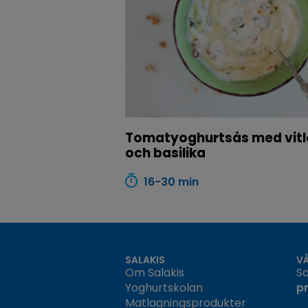
Tomatyoghurtsås med vitl
och basilika
16-30 min
SALAKIS
V
Om Salakis
Sa
Yoghurtskolan
p
Matlagningsprodukter