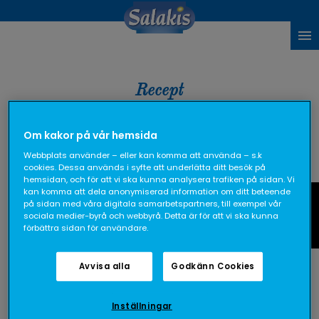
Recept
Om kakor på vår hemsida
Webbplats använder – eller kan komma att använda – s.k
cookies. Dessa används i syfte att underlätta ditt besök på
RECEPTKATEGORIER
TEMAN
hemsidan, och för att vi ska kunna analysera trafiken på sidan. Vi
kan komma att dela anonymiserad information om ditt beteende
Fråga oss
på sidan med våra digitala samarbetspartners, till exempel vår
spetskålsslaw
sociala medier-byrå och webbyrå. Detta är för att vi ska kunna
förbättra sidan för användare.
Visar 1 recept
Avvisa alla
Godkänn Cookies
Inställningar