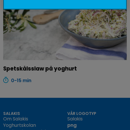
Spetskålsslaw på yoghurt
0-15 min
SALAKIS
VÅR LOGOTYP
Om Salakis
Salakis
Yoghurtskolan
png