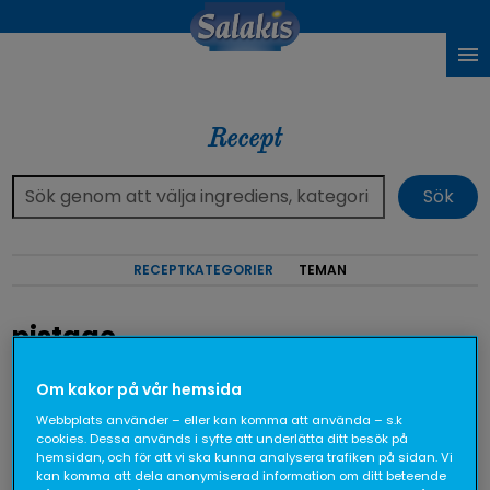
Recept
RECEPTKATEGORIER
TEMAN
pistage
Om kakor på vår hemsida
Visar 4 recept
Webbplats använder – eller kan komma att använda – s.k
cookies. Dessa används i syfte att underlätta ditt besök på
hemsidan, och för att vi ska kunna analysera trafiken på sidan. Vi
kan komma att dela anonymiserad information om ditt beteende