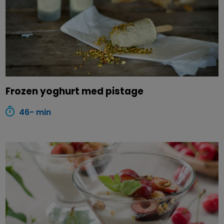
Frozen yoghurt med pistage
46- min