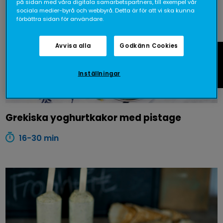
på sidan med våra digitala samarbetspartners, till exempel vår
sociala medier-byrå och webbyrå. Detta är för att vi ska kunna
förbättra sidan för användare.
Avvisa alla
Godkänn Cookies
Fråga oss
Inställningar
Grekiska yoghurtkakor med pistage
16-30 min