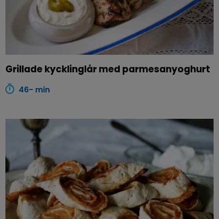
Grillade kycklinglår med parmesanyoghurt
46- min