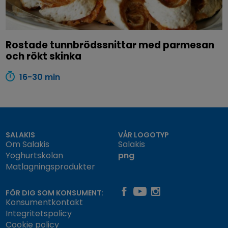
Rostade tunnbrödssnittar med parmesan
och rökt skinka
16-30 min
SALAKIS
VÅR LOGOTYP
Om Salakis
Salakis
Yoghurtskolan
png
Matlagningsprodukter
FÖR DIG SOM KONSUMENT:
Konsumentkontakt
Integritetspolicy
Cookie policy