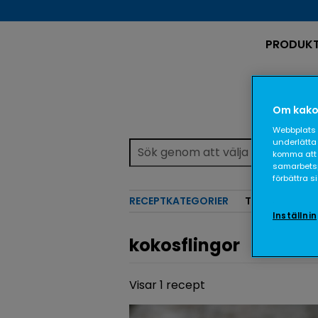
PRODUK
Om kako
Webbplats 
underlätta 
komma att 
samarbetspa
förbättra 
RECEPTKATEGORIER
TEMAN
Inställni
kokosflingor
Visar 1 recept