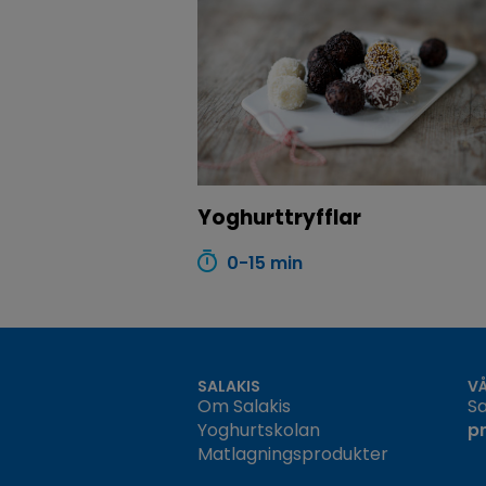
Yoghurttryfflar
0-15 min
SALAKIS
V
Om Salakis
Sa
Yoghurtskolan
p
Matlagningsprodukter