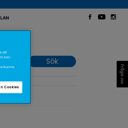
LAN
 att
 Vi kan
Fråga oss
ska kunna
n Cookies