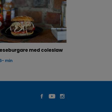
eseburgare med coleslaw
6- min