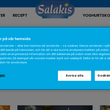
TER
RECEPT
YOGHURTSKO
Recept
r på vår hemsida
använder – eller kan komma att använda – s.k cookies. Dessa används i syfte
ditt besök på hemsidan, och för att vi ska kunna analysera trafiken på sidan.
dela anonymiserad information om ditt beteende på sidan med våra digitala
rtners, till exempel vår sociala medier-byrå och webbyrå. Detta är för att vi 
sidan för användare.
ngar
Avvisa alla
Godkän