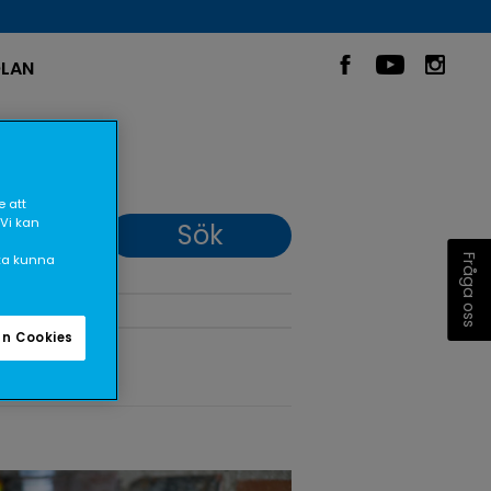
LAN
 att
 Vi kan
ska kunna
Fråga oss
n Cookies