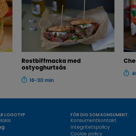
Rostbiffmacka med
Che
ostyoghurtsås
4
16-30 min
ÅR LOGOTYP
FÖR DIG SOM KONSUMENT:
lakis
Konsumentkontakt
ng
Integritetspolicy
Cookie policy