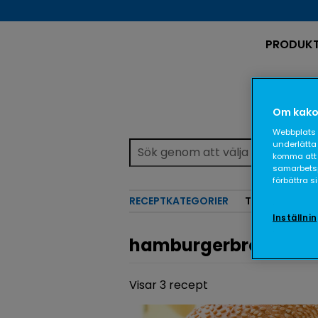
PRODUK
Om kako
Webbplats 
underlätta 
komma att 
samarbetspa
förbättra 
RECEPTKATEGORIER
TEMAN
Inställni
hamburgerbröd
Visar 3 recept