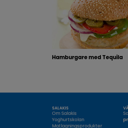
Hamburgare med Tequila
SALAKIS
V
Om Salakis
Sa
Yoghurtskolan
p
Matlagningsprodukter