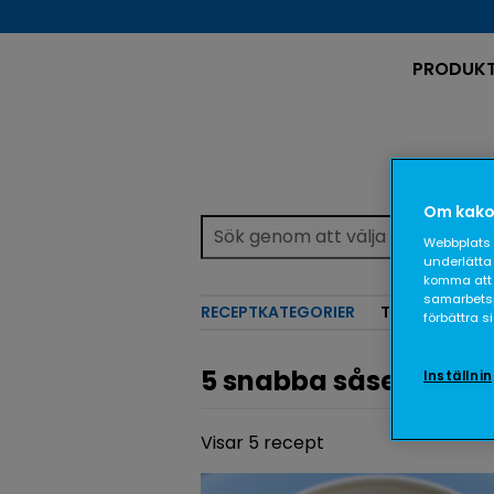
PRODUK
Om kako
Webbplats 
underlätta 
komma att 
samarbetspa
RECEPTKATEGORIER
TEMAN
förbättra 
5 snabba såser
Inställni
Visar 5 recept