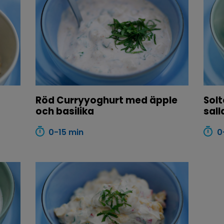
Röd Curryyoghurt med äpple
Sol
och basilika
sall
0-15 min
0