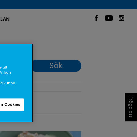
LAN
 att
 Vi kan
ska kunna
Fråga oss
n Cookies