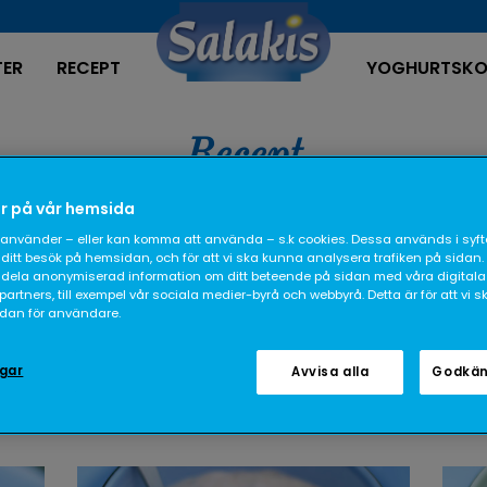
TER
RECEPT
YOGHURTSKO
Recept
r på vår hemsida
använder – eller kan komma att använda – s.k cookies. Dessa används i syfte
ditt besök på hemsidan, och för att vi ska kunna analysera trafiken på sidan.
dela anonymiserad information om ditt beteende på sidan med våra digitala
rtners, till exempel vår sociala medier-byrå och webbyrå. Detta är för att vi 
sidan för användare.
ngar
Avvisa alla
Godkän