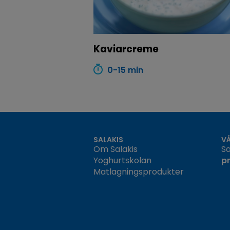
Kaviarcreme
0-15 min
SALAKIS
V
Om Salakis
Sa
Yoghurtskolan
p
Matlagningsprodukter