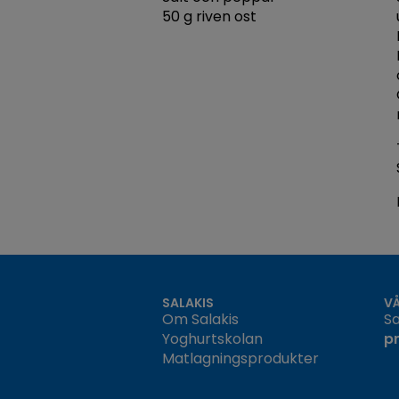
50 g riven ost
SALAKIS
V
Om Salakis
Sa
Yoghurtskolan
p
Matlagningsprodukter