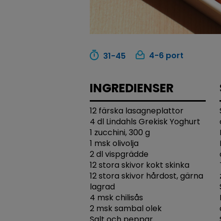
4-6 port
31-45
INGREDIENSER
12 färska lasagneplattor
4 dl Lindahls Grekisk Yoghurt
1 zucchini, 300 g
1 msk olivolja
2 dl vispgrädde
12 stora skivor kokt skinka
12 stora skivor hårdost, gärna
lagrad
4 msk chilisås
2 msk sambal olek
Salt och peppar