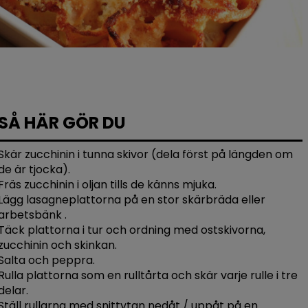
SÅ HÄR GÖR DU
Skär zucchinin i tunna skivor (dela först på längden om
de är tjocka).
Fräs zucchinin i oljan tills de känns mjuka.
Lägg lasagneplattorna på en stor skärbräda eller
arbetsbänk .
Täck plattorna i tur och ordning med ostskivorna,
zucchinin och skinkan.
Salta och peppra.
Rulla plattorna som en rulltårta och skär varje rulle i tre
delar.
Ställ rullarna med snittytan nedåt / uppåt på en