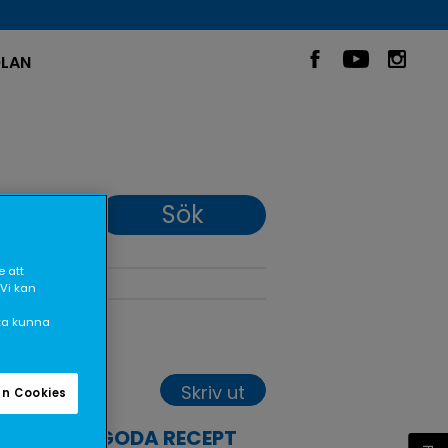
LAN
 att
 Vi kan
ska kunna
Skriv ut
n Cookies
FLER GODA RECEPT