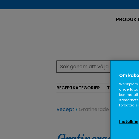
PRODUK
Om kako
Webbplats 
RECEPTKATEGORIER
TEMAN
underlätta 
komma att 
samarbetspa
förbättra 
Recept
Gratinerade lasagnerull
Inställni