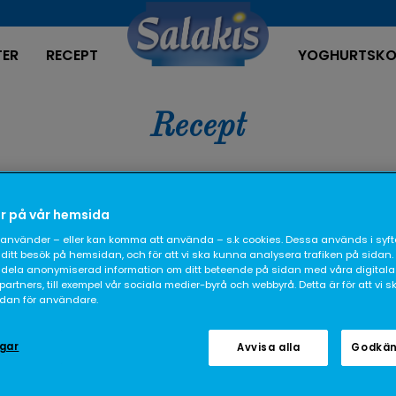
TER
RECEPT
YOGHURTSKO
Recept
r på vår hemsida
använder – eller kan komma att använda – s.k cookies. Dessa används i syfte
ditt besök på hemsidan, och för att vi ska kunna analysera trafiken på sidan.
dela anonymiserad information om ditt beteende på sidan med våra digitala
rtners, till exempel vår sociala medier-byrå och webbyrå. Detta är för att vi 
sidan för användare.
ar
ngar
Avvisa alla
Godkän