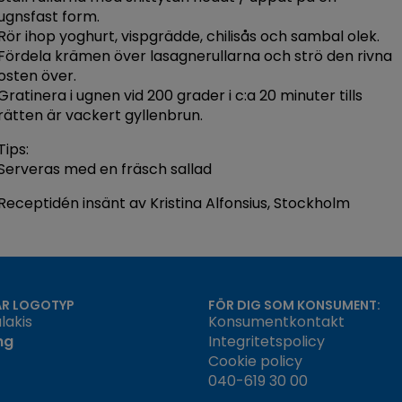
ugnsfast form.
Rör ihop yoghurt, vispgrädde, chilisås och sambal olek.
Fördela krämen över lasagnerullarna och strö den rivna
osten över.
Gratinera i ugnen vid 200 grader i c:a 20 minuter tills
rätten är vackert gyllenbrun.
Tips:
Serveras med en fräsch sallad
Receptidén insänt av Kristina Alfonsius, Stockholm
ÅR LOGOTYP
FÖR DIG SOM KONSUMENT:
lakis
Konsumentkontakt
ng
Integritetspolicy
Cookie policy
040-619 30 00